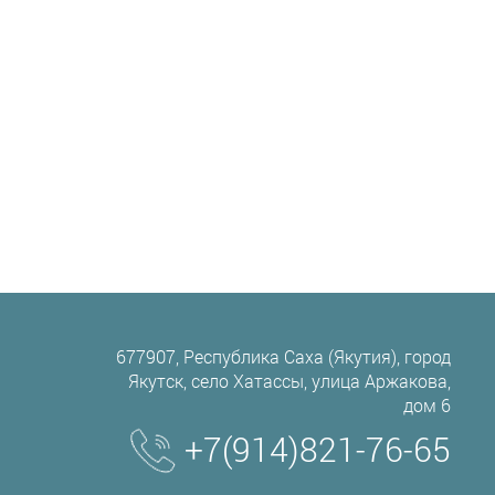
677907, Республика Саха (Якутия), город
Якутск, село Хатассы, улица Аржакова,
дом 6
+7(914)821-76-65