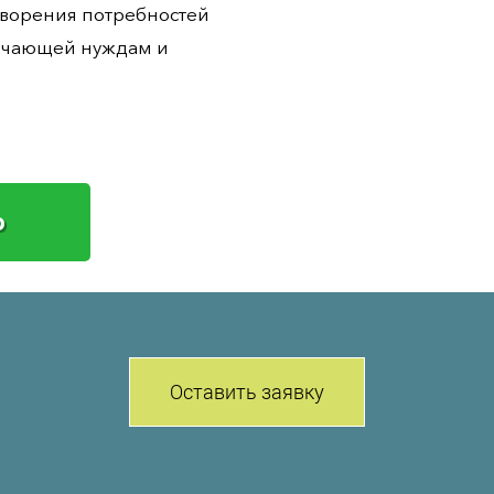
етворения потребностей
ечающей нуждам и
pp
Оставить заявку