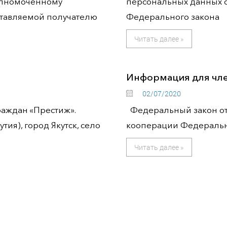
олномоченному
персональных данных с
тавляемой получателю
Федерального закона
Читать далее »
Информация для чл
02/07/2020
аждан «Престиж».
Федеральный закон от 
тия), город Якутск, село
кооперации Федеральны
Читать далее »