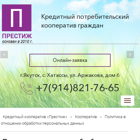
Кредитный потребительский
кооператив граждан
Онлайн-заявка
г.Якутск, с. Хатассы, ул. Аржакова, дом 6
+7(914)821-76-65
trk
Кредитный кооператив «Престиж»
>
Кооператив
>
Политика в
отношении обработки персональных данных