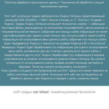
Политика обработки персональных данных
•
Положение об обработке и защите
персональных данных
.
Этот сайт использует сервис веб-аналитики Яндекс Метрика, предоставляемый
компанией ООО «ЯНДЕКС», 119021, Россия, Москва, ул. Л. Толстого, 16 (далее —
Яндекс). Сервис Яндекс Метрика использует технологию «cookie» — небольшие
текстовые файлы, размещаемые на компьютере пользователей с целью анализа их
пользовательской активности. Собранная при помощи cookie информация не может
идентифицировать вас, однако может помочь нам улучшить работу нашего сайта.
Информация об использовании вами данного сайта, собранная при помощи cookie,
будет передаваться Яндексу и храниться на сервере Яндекса в ЕС и Российской
Федерации. Яндекс будет обрабатывать эту информацию для оценки использования
вами сайта, составления для нас отчетов о деятельности нашего сайта, и
предоставления других услуг. Яндекс обрабатывает эту информацию в порядке,
установленном в условиях использования сервиса Яндекс Метрика. Вы можете
отказаться от использования cookies, выбрав соответствующие настройки в
браузере. Также вы можете использовать инструмент —
https://yandex.ru/support/metrika/general/opt-out.html. Однако это может повлиять на
работу некоторых функций сайта. Используя этот сайт, вы соглашаетесь на
обработку данных о вас Яндексом в порядке и целях, указанных выше.
САЙТ СОЗДАН:
ООО "ЭЙФОС"
. ИНФОРМАЦИОННЫЕ ТЕХНОЛОГИИ