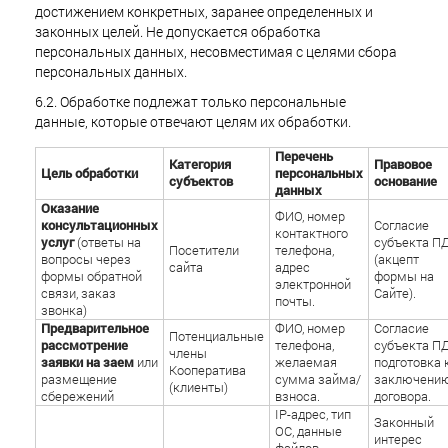
достижением конкретных, заранее определенных и
законных целей. Не допускается обработка
персональных данных, несовместимая с целями сбора
персональных данных.
6.2. Обработке подлежат только персональные
данные, которые отвечают целям их обработки.
Перечень
Категория
Правовое
Цель обработки
персональных
субъектов
основание
данных
Оказание
ФИО, номер
консультационных
Согласие
контактного
услуг
(ответы на
субъекта П
Посетители
телефона,
вопросы через
(акцепт
сайта
адрес
формы обратной
формы на
электронной
связи, заказ
Сайте).
почты.
звонка)
Предварительное
ФИО, номер
Согласие
Потенциальные
рассмотрение
телефона,
субъекта ПД
члены
заявки на заем
или
желаемая
подготовка 
Кооператива
размещение
сумма займа/
заключени
(клиенты)
сбережений
взноса.
договора.
IP-адрес, тип
Законный
ОС, данные
интерес
файлов