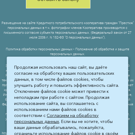
Размещение на сайте Кредитного потребительского кооператива граждан "Престиж"
персональных данных в т.ч. фотографии членов Кооператива производится с
письменного согласия субъекта персональных данных. (Федеральный закон от 27
июля 2006 г. N 152-ФЗ "О персональных данных").
Политика обработки персональных данных
•
Положение об обработке и защите
персональных данных
.
Этот сайт использует сервис веб-аналитики Яндекс Метрика, предоставляемый
Продолжая использовать наш сайт, вы даёте
компанией ООО «ЯНДЕКС», 119021, Россия, Москва, ул. Л. Толстого, 16 (далее —
согласие на обработку ваших пользовательских
Яндекс). Сервис Яндекс Метрика использует технологию «cookie» — небольшие
данных, в том числе файлов cookies, чтобы
текстовые файлы, размещаемые на компьютере пользователей с целью анализа их
улучшить работу и повысить эффективность сайта.
пользовательской активности. Собранная при помощи cookie информация не может
идентифицировать вас, однако может помочь нам улучшить работу нашего сайта.
Отключение файлов cookie может привести к
Информация об использовании вами данного сайта, собранная при помощи cookie,
неполадкам при работе с сайтом. Продолжая
будет передаваться Яндексу и храниться на сервере Яндекса в ЕС и Российской
использование сайта, вы соглашаетесь c
Федерации. Яндекс будет обрабатывать эту информацию для оценки использования
использованием нами файлов cookies в
вами сайта, составления для нас отчетов о деятельности нашего сайта, и
предоставления других услуг. Яндекс обрабатывает эту информацию в порядке,
соответствии с
Согласием на обработку
установленном в условиях использования сервиса Яндекс Метрика. Вы можете
персональных данных
. Если вы не хотите, чтобы
отказаться от использования cookies, выбрав соответствующие настройки в
ваши данные обрабатывались, пожалуйста,
браузере. Также вы можете использовать инструмент —
ограничьте использование файлов cookie в своём
https://yandex.ru/support/metrika/general/opt-out.html. Однако это может повлиять на