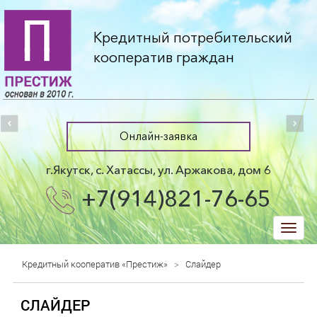
Кредитный потребительский
кооператив граждан
Онлайн-заявка
г.Якутск, с. Хатассы, ул. Аржакова, дом 6
+7(914)821-76-65
trk
Кредитный кооператив «Престиж»
>
Слайдер
СЛАЙДЕР